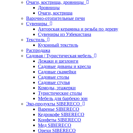
Очаги, кострища, дровницы
Дровницы
Очаги, кострища
Варочно-отопительные печи
Сувениры
Авторская керамика и резьба по дереву
Сувениры из Узбекистана
Текстиль
Кухонный текстиль
Распродажа
Садовая / Туристическая мебель
Лежаки и шезлонги
Садовые диваны и кресла
Садовые скамейки
Садовые столы
Садовые стулья
Комоды, этажерки
Туристические столы
Мебель для барбекю зон
Эко-продукты SIBERECO
Варенье SIBERECO
Кедрокофе SIBERECO
Конфеты SIBERECO
Мед SIBERECO
Орехи SIBERECO