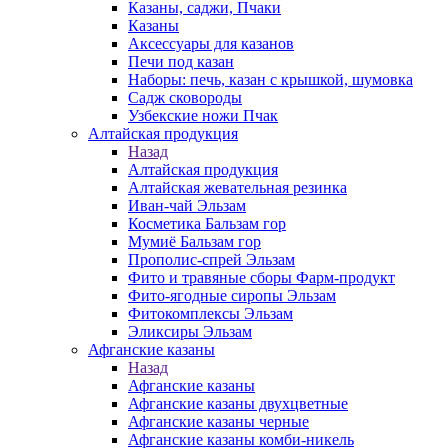
Казаны, саджи, Пчаки
Казаны
Аксессуары для казанов
Печи под казан
Наборы: печь, казан с крышкой, шумовка
Садж сковороды
Узбекские ножи Пчак
Алтайская продукция
Назад
Алтайская продукция
Алтайская жевательная резинка
Иван-чай Эльзам
Косметика Бальзам гор
Мумиё Бальзам гор
Прополис-спрей Эльзам
Фито и травяные сборы Фарм-продукт
Фито-ягодные сиропы Эльзам
Фитокомплексы Эльзам
Эликсиры Эльзам
Афганские казаны
Назад
Афганские казаны
Афганские казаны двухцветные
Афганские казаны черные
Афганские казаны комби-никель