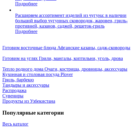
Подробнее
Расширяем ассортимент изделий из чугуна: в наличии
большой выбор чугунных сковородок, жаровен, гриль-
противней, казанов, саджей, решеток-гриль
Подробнее
Готовим восточные блюда
Афганские казаны, садж-сковороды
Готовим на углях
Грили, мангалы, коптильни, уголь, дрова
Тепло родного дома
Очаги, кострища, дровницы, аксессуары
Кухонная и столовая посуда Plover
Гриль, барбекю
Тандыры и аксессуары
Распродажа
Сувениры
Продукты из Узбекистана
Популярные категории
Весь каталог