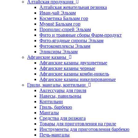
Алтайская продукция
Алтайская жевательная резинка
Иван-чай Эльзам
Косметика Бальзам гор
Мумиё Бальзам гор
Прополис-спрей Эльзам
Фито и травяные сборы Фарм-продукт
Фито-ягодные сиропы Эльзам
Фитокомплексы Эльзам
Эликсиры Эльзам
Афганские казаны
Афганские казаны двухцветные
Афганские казаны черные
Афганские казаны комби-никель
Афганские казаны никелированные
Грили, мангалы, коптильни
Аксессуары для гриля
Навесы, павильоны
Коптильни
Гриль, барбекю
Мангалы
Средства для розжига
Товары для приготовления на гриле
Инструменты для приготовления барбекю
Печь-мангалы