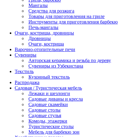
Мангалы
Средства для розжига
Товары для приготовления на гриле
Инструменты для приготовления барбекю
Печь-мангалы
Очаги, кострища, дровницы
Дровницы
Очаги, кострища
Варочно-отопительные печи
Сувениры
Авторская керамика и резьба по дереву
Сувениры из Узбекистана
Текстиль
Кухонный текстиль
Распродажа
Садовая / Туристическая мебель
Лежаки и шезлонги
Садовые диваны и кресла
Садовые скамейки
Садовые столы
Садовые стулья
Комоды, этажерки
Туристические столы
Мебель для барбекю зон